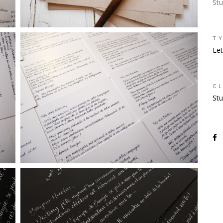
St
T
Let
CL
Stu