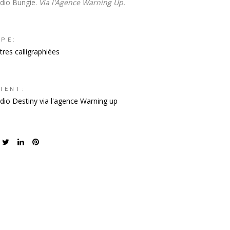
udio Bungie.
Via l'Agence Warning Up.
YPE:
tres calligraphiées
IENT:
dio Destiny via l'agence Warning up