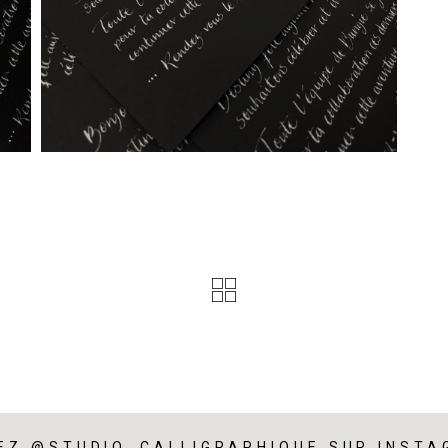
EZ @STUDIO_CALLIGRAPHIQUE SUR INST