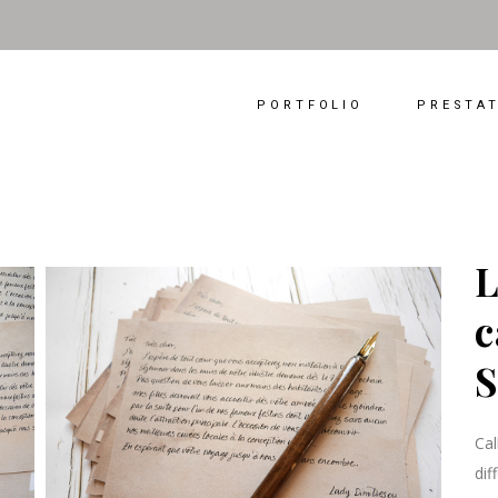
PORTFOLIO
PRESTA
L
c
S
Cal
dif