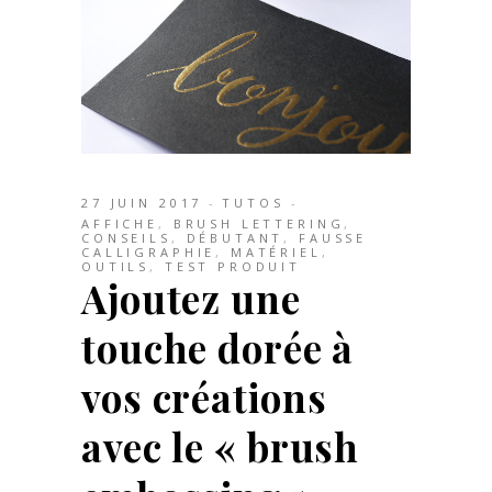
27 JUIN 2017
TUTOS
AFFICHE
,
BRUSH LETTERING
,
CONSEILS
,
DÉBUTANT
,
FAUSSE
CALLIGRAPHIE
,
MATÉRIEL
,
OUTILS
,
TEST PRODUIT
Ajoutez une
touche dorée à
vos créations
avec le « brush