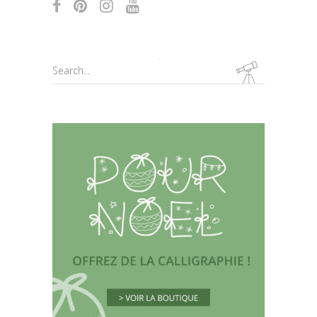
Search
for: